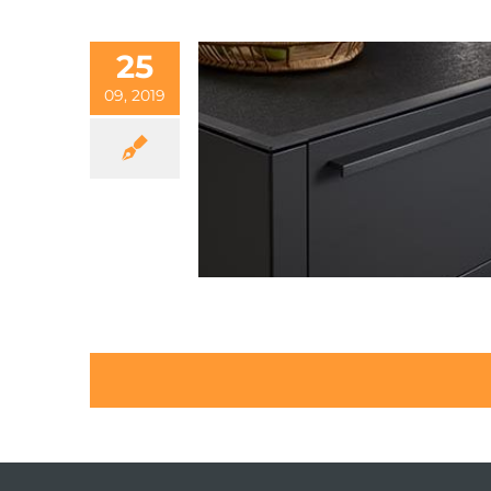
25
09, 2019
EVO – die neue Designlinie