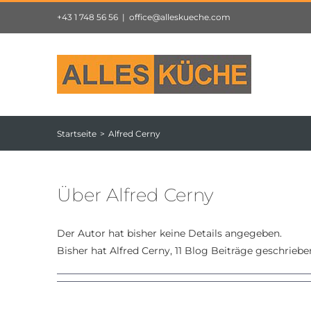
Zum
+43 1 748 56 56
|
office@alleskueche.com
Inhalt
springen
Startseite
Alfred Cerny
Über
Alfred Cerny
Der Autor hat bisher keine Details angegeben.
Bisher hat Alfred Cerny, 11 Blog Beiträge geschriebe