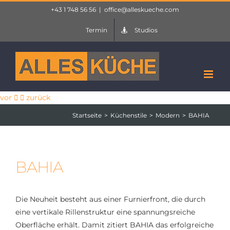
Zum
+43 1 748 56 56
|
office@alleskueche.com
Inhalt
Termin
Studios
springen
vor
zurück
Startseite
Küchenstile
Modern
BAHIA
BAHIA
Die Neuheit besteht aus einer Furnierfront, die durch
eine vertikale Rillenstruktur eine spannungsreiche
Oberfläche erhält. Damit zitiert BAHIA das erfolgreiche