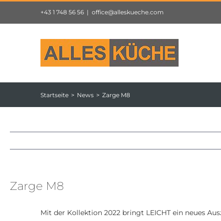
Zum
+43 1 748 56 56
|
office@alleskueche.com
Inhalt
springen
Startseite
News
Zarge M8
Zarge M8
Mit der Kollektion 2022 bringt LEICHT ein neues Au