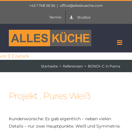
Zum
+43 1 748 56 56
|
office@alleskueche.com
Inhalt
Termin
Studios
springen
vor
zurück
Startseite
Referenzen
BONDI-C in Pama
Projekt . Pures Weiß
Kundenwünsche: Es gab eigentlich – neben vielen
Details – nur zwei Hauptpunkte. Weiß und Symmetrie.