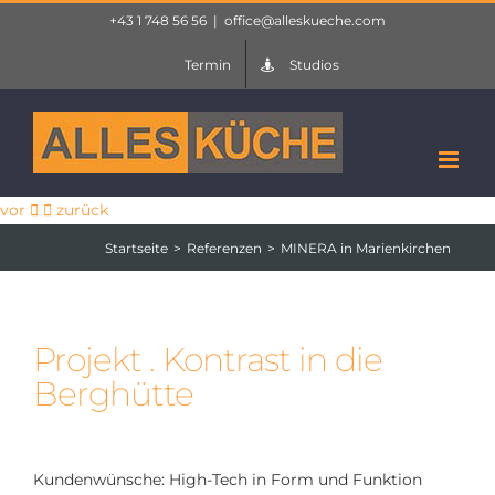
Zum
+43 1 748 56 56
|
office@alleskueche.com
Inhalt
Termin
Studios
springen
vor
zurück
Startseite
Referenzen
MINERA in Marienkirchen
Projekt . Kontrast in die
Berghütte
Kundenwünsche: High-Tech in Form und Funktion