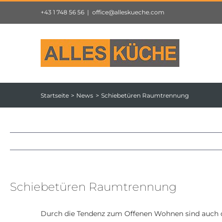
Zum
+43 1 748 56 56
|
office@alleskueche.com
Inhalt
springen
Startseite
News
Schiebetüren Raumtrennung
Schiebetüren Raumtrennung
Durch die Tendenz zum Offenen Wohnen sind auch di